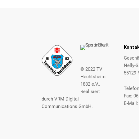
Konta
Geschäf
Nelly-S
© 2022
TV
55129 
Hechtsheim
1882 e.V.
.
Telefo
Realisiert
Fax: 0
durch
VRM Digital
E-Mail
Communications GmbH
.