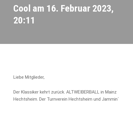
Cool am 16. Februar 2023,
20:11
Liebe Mitglieder,
Der Klassiker kehrt zurück. ALTWEIBERBALL in Mainz
Hechtsheim. Der Turnverein Hechtsheim und Jammin´
Cool feiern am
16.Feb 2023
.
Das ist Event ist
Ausverkauft
und es gibt leider keine
Abendkasse.