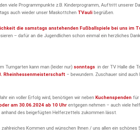
den viele Programmpunkte z.B. Kinderprogramm, Auftritt unserer Dan
ttags auch wieder unser Maskottchen
TVauli
begrüßen.
ichkeit die samstags anstehenden Fußballspiele bei uns im 
nisieren – dafür an die Jugendlichen schon einmal ein herzliches Dan
m Turngarten kann man (leider nur)
sonntags
in der TV Halle die T
3. Rheinhessenmeisterschaft
– bewundern. Zuschauer sind auch b
hr ein voller Erfolg wird, benötigen wir neben
Kuchenspenden
für
 oder am 30.06.2024 ab 10 Uhr
entgegen nehmen – auch viele helf
lfe anhand des beigefügten Helferzettels zukommen lässt.
in zahlreiches Kommen und wünschen Ihnen / uns allen ein schönes