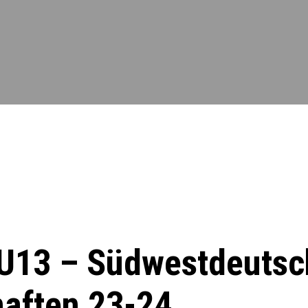
 U13 – Südwestdeuts
haften 23-24