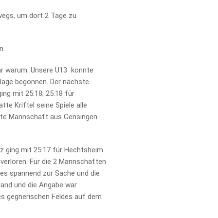
wegs, um dort 2 Tage zu
n.
klar warum. Unsere U13 konnte
derlage begonnen. Der nächste
ng mit 25:18; 25:18 für
e Kriftel seine Spiele alle
nte Mannschaft aus Gensingen.
z ging mit 25:17 für Hechtsheim
 verloren. Für die 2 Mannschaften
 es spannend zur Sache und die
 Hand und die Angabe war
 des gegnerischen Feldes auf dem