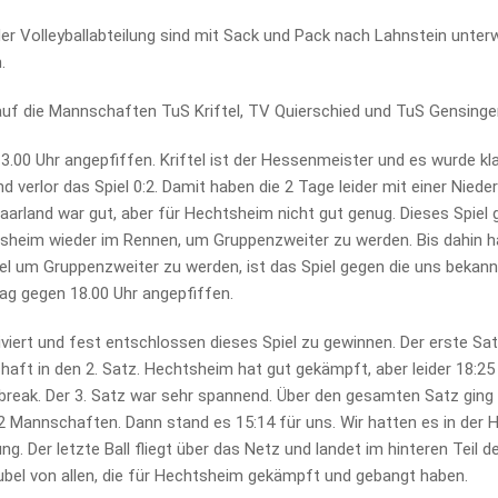
er Volleyballabteilung sind mit Sack und Pack nach Lahnstein unter
.
auf die Mannschaften TuS Kriftel, TV Quierschied und TuS Gensinge
13.00 Uhr angepfiffen. Kriftel ist der Hessenmeister und es wurde 
und verlor das Spiel 0:2. Damit haben die 2 Tage leider mit einer Nie
rland war gut, aber für Hechtsheim nicht gut genug. Dieses Spiel gi
eim wieder im Rennen, um Gruppenzweiter zu werden. Bis dahin hatt
l um Gruppenzweiter zu werden, ist das Spiel gegen die uns bekan
g gegen 18.00 Uhr angepfiffen.
ert und fest entschlossen dieses Spiel zu gewinnen. Der erste Sat
chaft in den 2. Satz. Hechtsheim hat gut gekämpft, aber leider 18:25
ebreak. Der 3. Satz war sehr spannend. Über den gesamten Satz ging
2 Mannschaften. Dann stand es 15:14 für uns. Wir hatten es in der
ung. Der letzte Ball fliegt über das Netz und landet im hinteren Teil
 Jubel von allen, die für Hechtsheim gekämpft und gebangt haben.