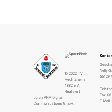
Konta
Geschäf
Nelly-S
© 2022
TV
55129 
Hechtsheim
1882 e.V.
.
Telefo
Realisiert
Fax: 0
durch
VRM Digital
E-Mail:
Communications GmbH
.