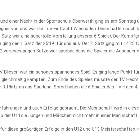
nd einer Nacht in der Sportschule Oberwerth ging es am Sonntag u
Gegner von uns war die TuS Eintracht Wiesbaden. Diese hatten noch 
Satz war eine supertolle Vorstellung unserer 6 Spieler. Der Kampf
ing der 1. Satz der 25:19 für uns aus. Der 2. Satz ging mit 14:25 
 2 vorangegangen Sätze war spürbar, dass die Spieler die Ausdauer n
 Bliesen war ein schönes spannendes Spiel. Es ging lange Punkt für 
 gleichmäßig kämpfen. Zum Ende des Spieles musste der TV Hechts
r 3. Platz an das Saarland. Somit haben die 6 Spieler des TVH den 4.
, Erfahrungen und auch Erfolge gebracht. Die Mannschaft wird in d
a ab der U14 die Jungen und Mädchen nicht mehr in einer Mannschaft 
 für diese großartigen Erfolge in den U12 und U13 Meisterschaften in