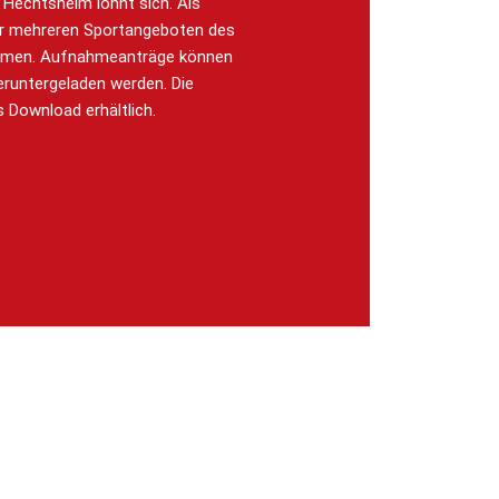
n Hechtsheim lohnt sich. Als
er mehreren Sportangeboten des
ehmen. Aufnahmeanträge können
eruntergeladen werden. Die
s Download erhältlich.