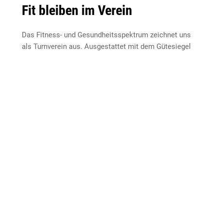
Fit bleiben im Verein
Das Fitness- und Gesundheitsspektrum zeichnet uns
als Turnverein aus. Ausgestattet mit dem Gütesiegel
„Sport pro Gesundheit“ bieten wir für fast jedes
Körperteil das richtige Trainingsprogramm. Über
Yoga, Step-Aerobic, Zumba, Bauch/Beine/Po bis hin
zu unserem eigenen Krafttrainingsbereich in der TV-
Halle ist für jeden etwas dabei.
Mitglied werden